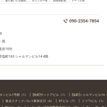
落ち着いた雰囲気
カウンター席
団体様歓迎
テーブル席
090-2354-7854
00
・祝
徒歩10分
塩町163 シャルマンビル14 4階
イオンビル1号館（1）
[魚町]サントアビル（1）
[塩町]シャルマンビル14
）
集合スナックパルコ東加古川（6）
STビル（7）
ミツワビル（1）