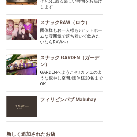
そ♪心に残る楽しい時間をお届け
します
スナックRAW（ロウ）
団体様もお一人様も♪アットホー
ムな雰囲気で落ち着いて飲みた
いならRAWへ♪
スナック GARDEN（ガーデ
ン）
GARDENへようこそ♪カフェのよ
うな癒やし空間♪団体様20名まで
OK！
フィリピンパブ Mabuhay
新しく追加されたお店