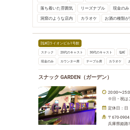
落ち着いた雰囲気
リーズナブル
現金のみ
洞窟のような店内
カラオケ
お酒の種類が
[塩町]ライオンビル1号館
スナック
20代のキャスト
30代のキャスト
塩町
現金のみ
カウンター席
テーブル席
カラオケ
スナック GARDEN（ガーデン）
20:00〜25
※日・祝は
定休日：日
〒670-0904
兵庫県姫路