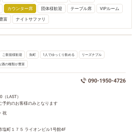
カウンター席
団体様歓迎
テーブル席
VIPルーム
豊富
ナイトサファリ
ご新規様歓迎
魚町
1人でゆっくり飲める
リーズナブル
お酒の種類が豊富
090-1950-4726
:00（LAST）
ご予約のお客様のみとなります
・祝
市塩町１７５ ライオンビル1号館4F