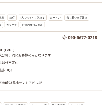
歓迎
魚町
1人でゆっくり飲める
カードOK
落ち着いた雰囲気
席
カラオケ
お酒の種類が豊富
090-5677-0218
:00（LAST）
火は御予約のお客様のみとなります
土以外不定休
徒歩10分
市魚町93番地サントアビル4F