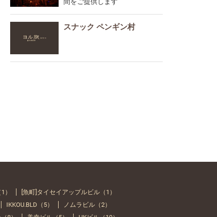
間をご提供します
スナック ペンギン村
（1）
[魚町]タイセイアップルビル（1）
IKKOU.BLD（5）
ノムラビル（2）