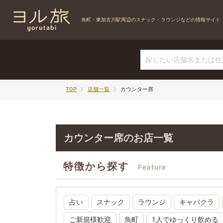
魚町・東加古川駅周辺の
スナック・ラウンジなどの情報サイト
TOP
店舗一覧
カウンター席
カウンター席のお店一覧
特徴から探す
Feature
占い
スナック
ラウンジ
キャバクラ
ご新規様歓迎
魚町
1人でゆっくり飲める