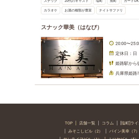
スナック
20代のキャスト
塩町
魚町
カードOK
カラオケ
お酒の種類が豊富
ナイトサファリ
スナック華美（はなび）
20:00〜25:
定休日：日
姫路駅から
兵庫県姫路市
TOP
店舗一覧
コラム
[塩町]ラ
みそこしビル（2）
バイン美幸（7