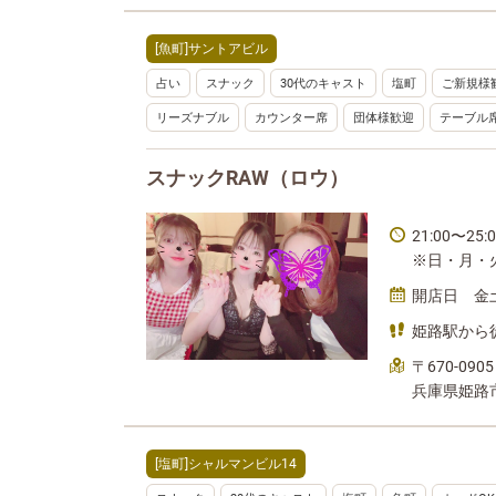
[魚町]サントアビル
占い
スナック
30代のキャスト
塩町
ご新規様
リーズナブル
カウンター席
団体様歓迎
テーブル
スナックRAW（ロウ）
21:00〜25
※日・月・
開店日 金
姫路駅から
〒670-0905
兵庫県姫路
[塩町]シャルマンビル14