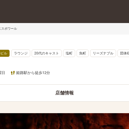
e エスポワール
ルビル
ラウンジ
20代のキャスト
塩町
魚町
リーズナブル
団体
曜日
姫路駅から徒歩12分
店舗情報