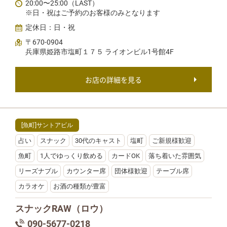
20:00〜25:00（LAST）
※日・祝はご予約のお客様のみとなります
定休日：日・祝
〒670-0904
兵庫県姫路市塩町１７５ ライオンビル1号館4F
お店の詳細を見る
[魚町]サントアビル
占い
スナック
30代のキャスト
塩町
ご新規様歓迎
魚町
1人でゆっくり飲める
カードOK
落ち着いた雰囲気
リーズナブル
カウンター席
団体様歓迎
テーブル席
カラオケ
お酒の種類が豊富
スナックRAW（ロウ）
090-5677-0218