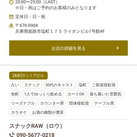
20:00〜25:00（LAST）
※日・祝はご予約のお客様のみとなります
定休日：日・祝
〒670-0904
兵庫県姫路市塩町１７５ ライオンビル1号館4F
お店の詳細を見る
[魚町]サントアビル
占い
スナック
30代のキャスト
塩町
ご新規様歓迎
魚町
1人でゆっくり飲める
カードOK
落ち着いた雰囲気
リーズナブル
カウンター席
団体様歓迎
テーブル席
カラオケ
お酒の種類が豊富
スナックRAW（ロウ）
090-5677-0218