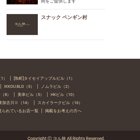
間をご提供します
スナック ペンギン村
（1）
[魚町]タイセイアップルビル（1）
IKKOU.BLD（5）
ノムラビル（2）
（8）
美幸ビル（5）
HKビル（10）
Y 東加古川Ⅱ（14）
スカイラークビル（16）
見られているお店一覧
掲載をお考えの方へ
Copyright Ⓒ ヨル旅 All Rights Reserved.