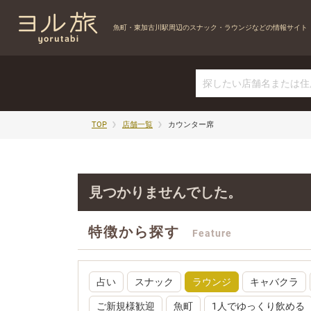
魚町・東加古川駅周辺の
スナック・ラウンジなどの情報サイト
TOP
店舗一覧
カウンター席
見つかりませんでした。
特徴から探す
Feature
占い
スナック
ラウンジ
キャバクラ
ご新規様歓迎
魚町
1人でゆっくり飲める