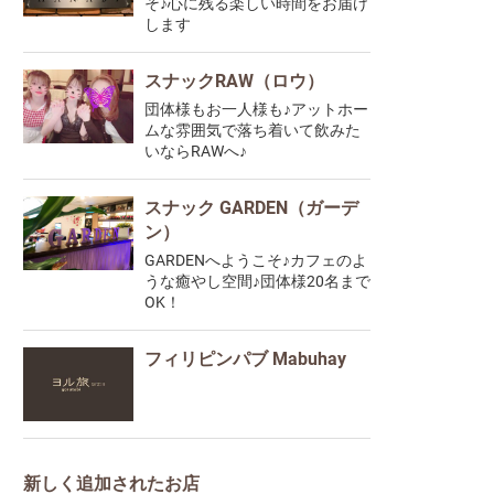
そ♪心に残る楽しい時間をお届け
します
スナックRAW（ロウ）
団体様もお一人様も♪アットホー
ムな雰囲気で落ち着いて飲みた
いならRAWへ♪
スナック GARDEN（ガーデ
ン）
GARDENへようこそ♪カフェのよ
うな癒やし空間♪団体様20名まで
OK！
フィリピンパブ Mabuhay
新しく追加されたお店