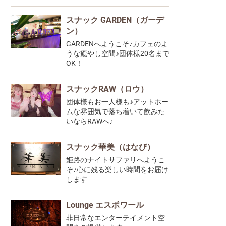
スナック GARDEN（ガーデ
ン）
GARDENへようこそ♪カフェのよ
うな癒やし空間♪団体様20名まで
OK！
スナックRAW（ロウ）
団体様もお一人様も♪アットホー
ムな雰囲気で落ち着いて飲みた
いならRAWへ♪
スナック華美（はなび）
姫路のナイトサファリへようこ
そ♪心に残る楽しい時間をお届け
します
Lounge エスポワール
非日常なエンターテイメント空