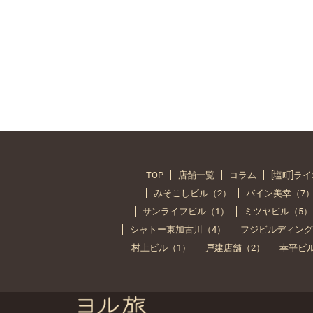
TOP
店舗一覧
コラム
[塩町]ラ
みそこしビル（2）
バイン美幸（7
サンライフビル（1）
ミツヤビル（5）
シャトー東加古川（4）
フジビルディング
村上ビル（1）
戸建店舗（2）
幸平ビ