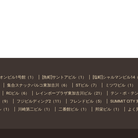
イオンビル1号館（1）
[魚町]サントアビル（1）
[塩町]シャルマンビル14
）
集合スナックパルコ東加古川（6）
STビル（7）
ミツワビル（1）
RCビル（6）
レインボープラザ東加古川ビル（21）
テン・ポ・テン
（9）
フジビルディング2（11）
フレンドビル（5）
SUMMIT CIT
ル（1）
川崎第二ビル（1）
二番館ビル（1）
邦栄ビル（1）
よく