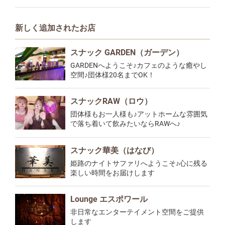
新しく追加されたお店
スナック GARDEN（ガーデン）
GARDENへようこそ♪カフェのような癒やし
空間♪団体様20名までOK！
スナックRAW（ロウ）
団体様もお一人様も♪アットホームな雰囲気
で落ち着いて飲みたいならRAWへ♪
スナック華美（はなび）
姫路のナイトサファリへようこそ♪心に残る
楽しい時間をお届けします
Lounge エスポワール
非日常なエンターテイメント空間をご提供
します