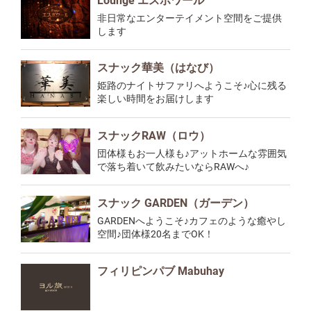
Lounge エスポワール
非日常なエンターテイメント空間をご提供
します
スナック華美（はなび）
姫路のナイトサファリへようこそ♪心に残る
楽しい時間をお届けします
スナックRAW（ロウ）
団体様もお一人様も♪アットホームな雰囲気
で落ち着いて飲みたいならRAWへ♪
スナック GARDEN（ガーデン）
GARDENへようこそ♪カフェのような癒やし
空間♪団体様20名までOK！
フィリピンパブ Mabuhay