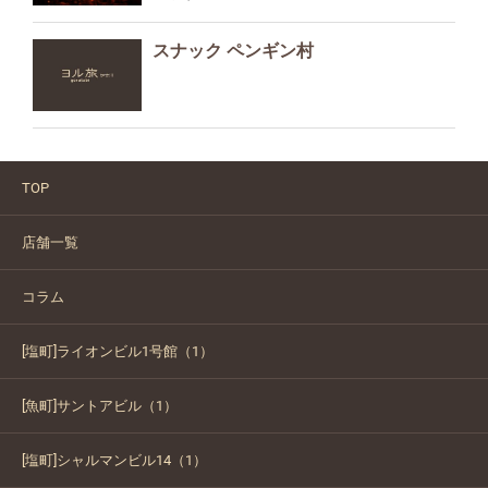
スナック ペンギン村
TOP
店舗一覧
コラム
[塩町]ライオンビル1号館（1）
[魚町]サントアビル（1）
[塩町]シャルマンビル14（1）