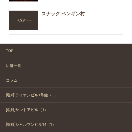
スナック ペンギン村
TOP
店舗一覧
コラム
[塩町]ライオンビル1号館（1）
[魚町]サントアビル（1）
[塩町]シャルマンビル14（1）