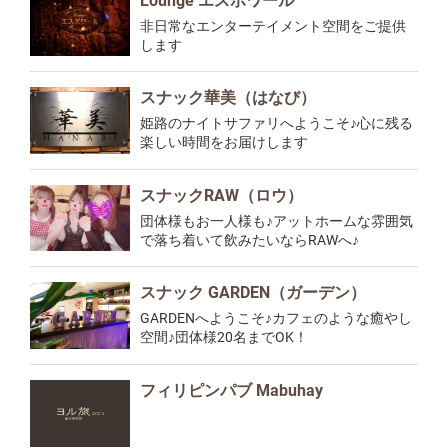
Lounge エスポワール
非日常なエンターテイメント空間をご提供
します
スナック華美（はなび）
姫路のナイトサファリへようこそ♪心に残る
楽しい時間をお届けします
スナックRAW（ロウ）
団体様もお一人様も♪アットホームな雰囲気
で落ち着いて飲みたいならRAWへ♪
スナック GARDEN（ガーデン）
GARDENへようこそ♪カフェのような癒やし
空間♪団体様20名までOK！
フィリピンパブ Mabuhay