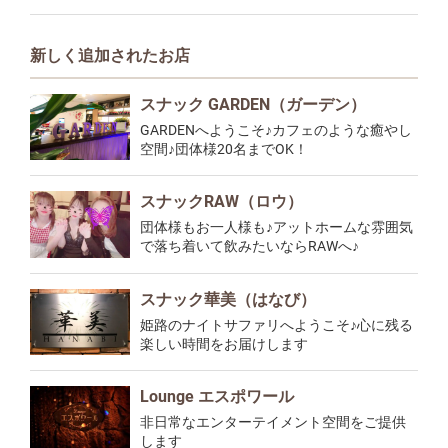
新しく追加されたお店
スナック GARDEN（ガーデン）
GARDENへようこそ♪カフェのような癒やし
空間♪団体様20名までOK！
スナックRAW（ロウ）
団体様もお一人様も♪アットホームな雰囲気
で落ち着いて飲みたいならRAWへ♪
スナック華美（はなび）
姫路のナイトサファリへようこそ♪心に残る
楽しい時間をお届けします
Lounge エスポワール
非日常なエンターテイメント空間をご提供
します