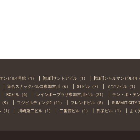
イオンビル1号館（1）
[魚町]サントアビル（1）
[塩町]シャルマンビル14
）
集合スナックパルコ東加古川（6）
STビル（7）
ミツワビル（1）
RCビル（6）
レインボープラザ東加古川ビル（21）
テン・ポ・テン
（9）
フジビルディング2（11）
フレンドビル（5）
SUMMIT CIT
ル（1）
川崎第二ビル（1）
二番館ビル（1）
邦栄ビル（1）
よく