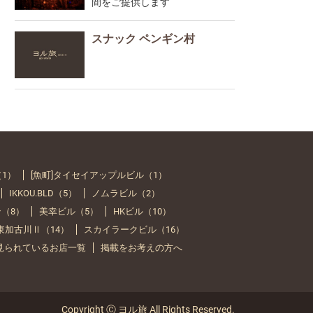
間をご提供します
スナック ペンギン村
（1）
[魚町]タイセイアップルビル（1）
IKKOU.BLD（5）
ノムラビル（2）
（8）
美幸ビル（5）
HKビル（10）
Y 東加古川Ⅱ（14）
スカイラークビル（16）
見られているお店一覧
掲載をお考えの方へ
Copyright Ⓒ ヨル旅 All Rights Reserved.