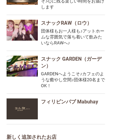
そ♪心に残る楽しい時間をお届け
します
スナックRAW（ロウ）
団体様もお一人様も♪アットホー
ムな雰囲気で落ち着いて飲みた
いならRAWへ♪
スナック GARDEN（ガーデ
ン）
GARDENへようこそ♪カフェのよ
うな癒やし空間♪団体様20名まで
OK！
フィリピンパブ Mabuhay
新しく追加されたお店