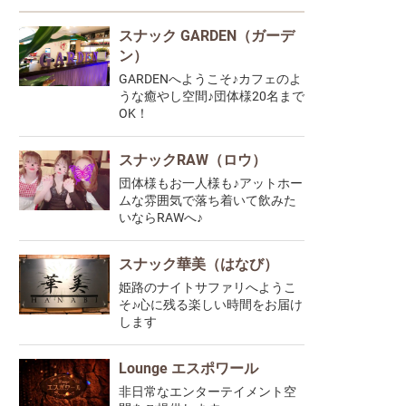
スナック GARDEN（ガーデ
ン）
GARDENへようこそ♪カフェのよ
うな癒やし空間♪団体様20名まで
OK！
スナックRAW（ロウ）
団体様もお一人様も♪アットホー
ムな雰囲気で落ち着いて飲みた
いならRAWへ♪
スナック華美（はなび）
姫路のナイトサファリへようこ
そ♪心に残る楽しい時間をお届け
します
Lounge エスポワール
非日常なエンターテイメント空