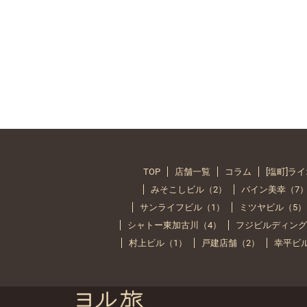
TOP
店舗一覧
コラム
[塩町]ラ
みそこしビル（2）
バイン美幸（7
サンライフビル（1）
ミツヤビル（5）
シャトー東加古川（4）
フジビルディング
村上ビル（1）
戸建店舗（2）
幸平ビ