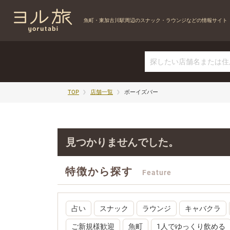
魚町・東加古川駅周辺の
スナック・ラウンジなどの情報サイト
TOP
店舗一覧
ボーイズバー
見つかりませんでした。
特徴から探す
Feature
占い
スナック
ラウンジ
キャバクラ
ご新規様歓迎
魚町
1人でゆっくり飲める