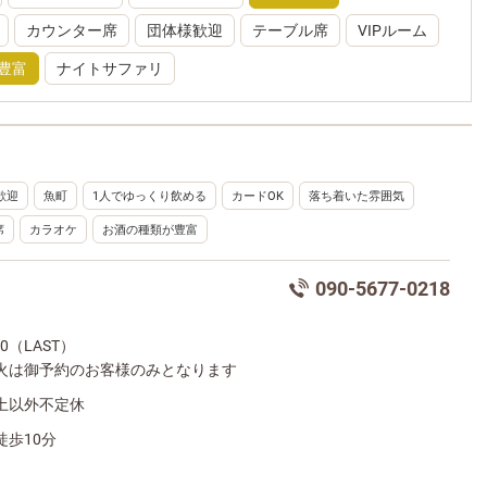
カウンター席
団体様歓迎
テーブル席
VIPルーム
豊富
ナイトサファリ
歓迎
魚町
1人でゆっくり飲める
カードOK
落ち着いた雰囲気
席
カラオケ
お酒の種類が豊富
090-5677-0218
:00（LAST）
火は御予約のお客様のみとなります
土以外不定休
徒歩10分