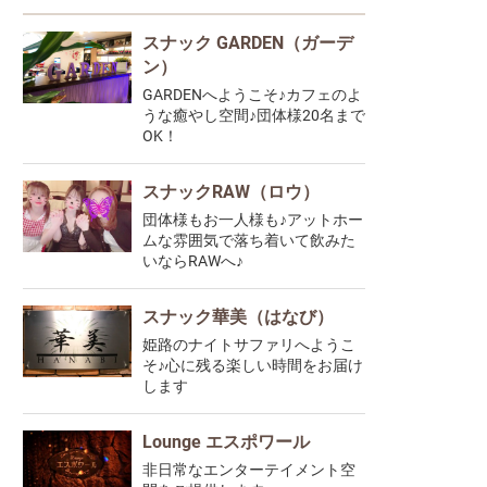
スナック GARDEN（ガーデ
ン）
GARDENへようこそ♪カフェのよ
うな癒やし空間♪団体様20名まで
OK！
スナックRAW（ロウ）
団体様もお一人様も♪アットホー
ムな雰囲気で落ち着いて飲みた
いならRAWへ♪
スナック華美（はなび）
姫路のナイトサファリへようこ
そ♪心に残る楽しい時間をお届け
します
Lounge エスポワール
非日常なエンターテイメント空