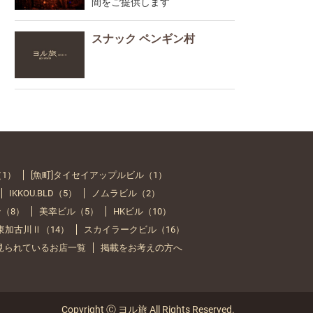
間をご提供します
スナック ペンギン村
（1）
[魚町]タイセイアップルビル（1）
IKKOU.BLD（5）
ノムラビル（2）
（8）
美幸ビル（5）
HKビル（10）
Y 東加古川Ⅱ（14）
スカイラークビル（16）
見られているお店一覧
掲載をお考えの方へ
Copyright Ⓒ ヨル旅 All Rights Reserved.