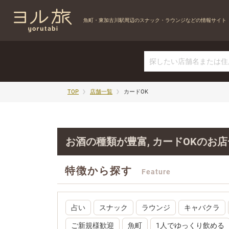
魚町・東加古川駅周辺の
スナック・ラウンジなどの情報サイト
TOP
店舗一覧
カードOK
お酒の種類が豊富, カードOKのお
特徴から探す
Feature
占い
スナック
ラウンジ
キャバクラ
ご新規様歓迎
魚町
1人でゆっくり飲める