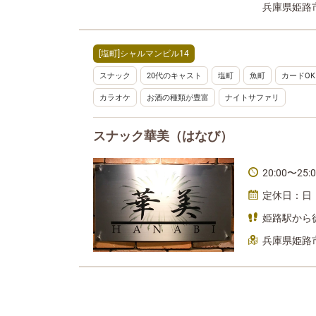
兵庫県姫路
[塩町]シャルマンビル14
スナック
20代のキャスト
塩町
魚町
カードOK
カラオケ
お酒の種類が豊富
ナイトサファリ
スナック華美（はなび）
20:00〜25:
定休日：日
姫路駅から
兵庫県姫路市