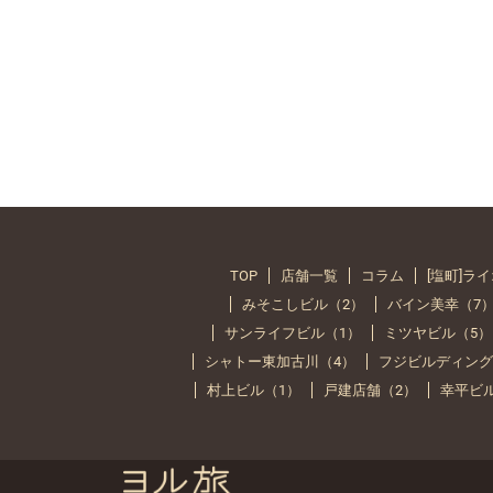
TOP
店舗一覧
コラム
[塩町]ラ
みそこしビル（2）
バイン美幸（7
サンライフビル（1）
ミツヤビル（5）
シャトー東加古川（4）
フジビルディング
村上ビル（1）
戸建店舗（2）
幸平ビ