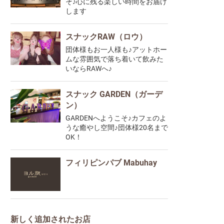
そ♪心に残る楽しい時間をお届け
します
スナックRAW（ロウ）
団体様もお一人様も♪アットホー
ムな雰囲気で落ち着いて飲みた
いならRAWへ♪
スナック GARDEN（ガーデ
ン）
GARDENへようこそ♪カフェのよ
うな癒やし空間♪団体様20名まで
OK！
フィリピンパブ Mabuhay
新しく追加されたお店