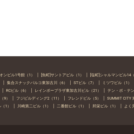
イオンビル1号館（1）
[魚町]サントアビル（1）
[塩町]シャルマンビル14
）
集合スナックパルコ東加古川（6）
STビル（7）
ミツワビル（1）
RCビル（6）
レインボープラザ東加古川ビル（21）
テン・ポ・テン
（9）
フジビルディング2（11）
フレンドビル（5）
SUMMIT CIT
ル（1）
川崎第二ビル（1）
二番館ビル（1）
邦栄ビル（1）
よく