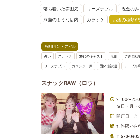
落ち着いた雰囲気
リーズナブル
現金のみ
洞窟のような店内
カラオケ
お酒の種類が
[魚町]サントアビル
占い
スナック
30代のキャスト
塩町
ご新規様
リーズナブル
カウンター席
団体様歓迎
テーブル
スナックRAW（ロウ）
21:00〜25
※日・月・
開店日 金
姫路駅から
〒670-0905