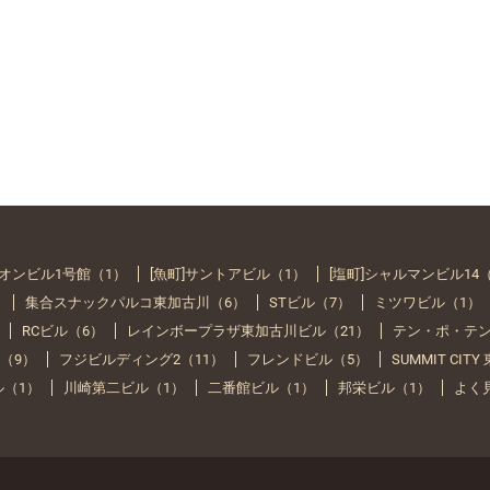
イオンビル1号館（1）
[魚町]サントアビル（1）
[塩町]シャルマンビル14
）
集合スナックパルコ東加古川（6）
STビル（7）
ミツワビル（1）
RCビル（6）
レインボープラザ東加古川ビル（21）
テン・ポ・テン
（9）
フジビルディング2（11）
フレンドビル（5）
SUMMIT CIT
ル（1）
川崎第二ビル（1）
二番館ビル（1）
邦栄ビル（1）
よく