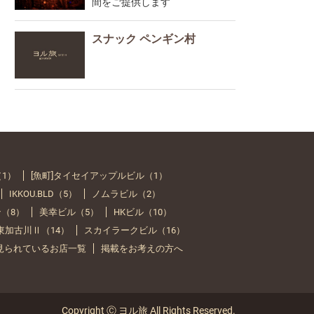
間をご提供します
スナック ペンギン村
（1）
[魚町]タイセイアップルビル（1）
IKKOU.BLD（5）
ノムラビル（2）
（8）
美幸ビル（5）
HKビル（10）
Y 東加古川Ⅱ（14）
スカイラークビル（16）
見られているお店一覧
掲載をお考えの方へ
Copyright Ⓒ ヨル旅 All Rights Reserved.