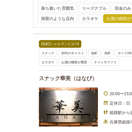
落ち着いた雰囲気
リーズナブル
現金のみ
洞窟のような店内
カラオケ
お酒の種類が
[塩町]シャルマンビル14
スナック
20代のキャスト
塩町
魚町
カードOK
カラオケ
お酒の種類が豊富
ナイトサファリ
スナック華美（はなび）
20:00〜25:
定休日：日
姫路駅から
兵庫県姫路市