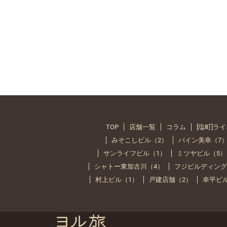
TOP
店舗一覧
コラム
[塩町]ラ
みそこしビル（2）
バイン美幸（7
サンライフビル（1）
ミツヤビル（5）
シャトー東加古川（4）
フジビルディング
村上ビル（1）
戸建店舗（2）
幸平ビ