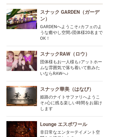
スナック GARDEN（ガーデ
ン）
GARDENへようこそ♪カフェのよ
うな癒やし空間♪団体様20名まで
OK！
スナックRAW（ロウ）
団体様もお一人様も♪アットホー
ムな雰囲気で落ち着いて飲みた
いならRAWへ♪
スナック華美（はなび）
姫路のナイトサファリへようこ
そ♪心に残る楽しい時間をお届け
します
Lounge エスポワール
非日常なエンターテイメント空