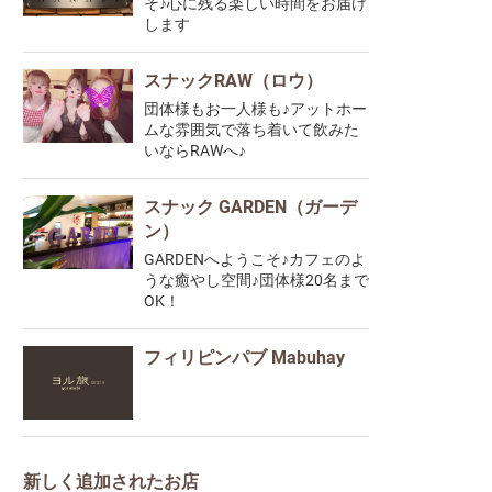
そ♪心に残る楽しい時間をお届け
します
スナックRAW（ロウ）
団体様もお一人様も♪アットホー
ムな雰囲気で落ち着いて飲みた
いならRAWへ♪
スナック GARDEN（ガーデ
ン）
GARDENへようこそ♪カフェのよ
うな癒やし空間♪団体様20名まで
OK！
フィリピンパブ Mabuhay
新しく追加されたお店