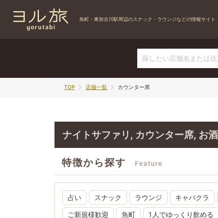
魚町・東加古川駅周辺の
スナック・ラウンジなどの情報サイト
TOP
店舗一覧
カウンター席
ナイトサファリ, カウンター席, 
特徴から探す
Feature
占い
スナック
ラウンジ
キャバクラ
ご新規様歓迎
魚町
1人でゆっくり飲める