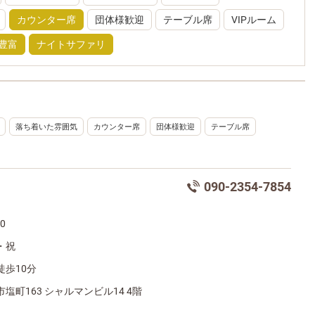
カウンター席
団体様歓迎
テーブル席
VIPルーム
豊富
ナイトサファリ
落ち着いた雰囲気
カウンター席
団体様歓迎
テーブル席
090-2354-7854
00
・祝
徒歩10分
塩町163 シャルマンビル14 4階