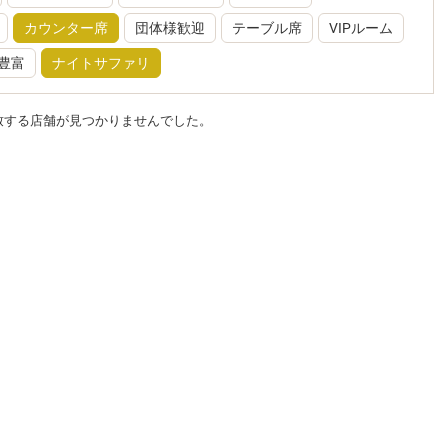
カウンター席
団体様歓迎
テーブル席
VIPルーム
豊富
ナイトサファリ
致する店舗が見つかりませんでした。