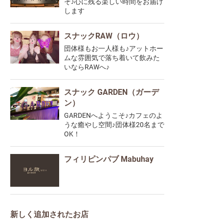
そ♪心に残る楽しい時間をお届け
します
スナックRAW（ロウ）
団体様もお一人様も♪アットホー
ムな雰囲気で落ち着いて飲みた
いならRAWへ♪
スナック GARDEN（ガーデ
ン）
GARDENへようこそ♪カフェのよ
うな癒やし空間♪団体様20名まで
OK！
フィリピンパブ Mabuhay
新しく追加されたお店