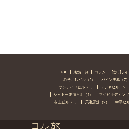
TOP
店舗一覧
コラム
[塩町]ラ
みそこしビル（2）
バイン美幸（7
サンライフビル（1）
ミツヤビル（5）
シャトー東加古川（4）
フジビルディング
村上ビル（1）
戸建店舗（2）
幸平ビ