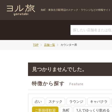
魚町・東加古川駅周辺の
スナック・ラウンジなどの情報サイト
TOP
店舗一覧
カウンター席
見つかりませんでした。
特徴から探す
Feature
占い
スナック
ラウンジ
キャバクラ
ご新規様歓迎
魚町
1人でゆっくり飲める