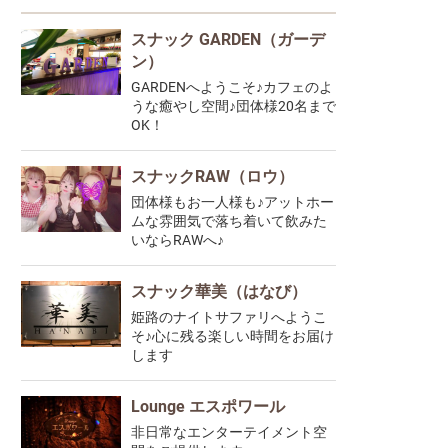
スナック GARDEN（ガーデ
ン）
GARDENへようこそ♪カフェのよ
うな癒やし空間♪団体様20名まで
OK！
スナックRAW（ロウ）
団体様もお一人様も♪アットホー
ムな雰囲気で落ち着いて飲みた
いならRAWへ♪
スナック華美（はなび）
姫路のナイトサファリへようこ
そ♪心に残る楽しい時間をお届け
します
Lounge エスポワール
非日常なエンターテイメント空