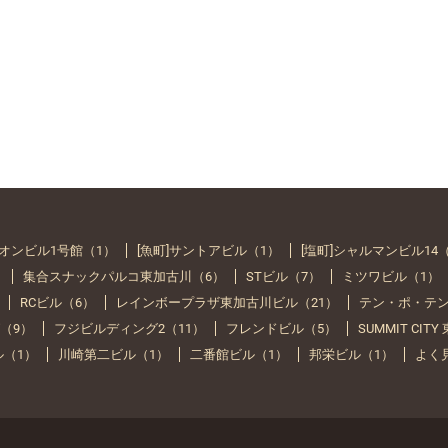
イオンビル1号館（1）
[魚町]サントアビル（1）
[塩町]シャルマンビル14
）
集合スナックパルコ東加古川（6）
STビル（7）
ミツワビル（1）
RCビル（6）
レインボープラザ東加古川ビル（21）
テン・ポ・テン
（9）
フジビルディング2（11）
フレンドビル（5）
SUMMIT CIT
ル（1）
川崎第二ビル（1）
二番館ビル（1）
邦栄ビル（1）
よく