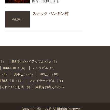
間をご提供します
スナック ペンギン村
（1）
[魚町]タイセイアップルビル（1）
IKKOU.BLD（5）
ノムラビル（2）
（8）
美幸ビル（5）
HKビル（10）
Y 東加古川Ⅱ（14）
スカイラークビル（16）
見られているお店一覧
掲載をお考えの方へ
Copyright Ⓒ ヨル旅 All Rights Reserved.