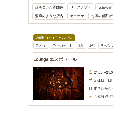
落ち着いた雰囲気
リーズナブル
現金のみ
洞窟のような店内
カラオケ
お酒の種類が
[魚町]タイセイアップルビル
ラウンジ
20代のキャスト
塩町
魚町
リーズナ
Lounge エスポワール
21:00〜25
定休日：日
姫路駅から
兵庫県姫路市