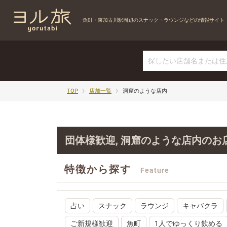
魚町・東加古川駅周辺の
スナック・ラウンジなどの情報サイト
TOP
店舗一覧
洞窟のような店内
団体様歓迎, 洞窟のような店内のお
特徴から探す
Feature
占い
スナック
ラウンジ
キャバクラ
ご新規様歓迎
魚町
1人でゆっくり飲める