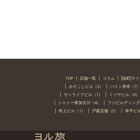
TOP
店舗一覧
コラム
[塩町]ラ
みそこしビル（2）
バイン美幸（7
サンライフビル（1）
ミツヤビル（5）
シャトー東加古川（4）
フジビルディング
村上ビル（1）
戸建店舗（2）
幸平ビ