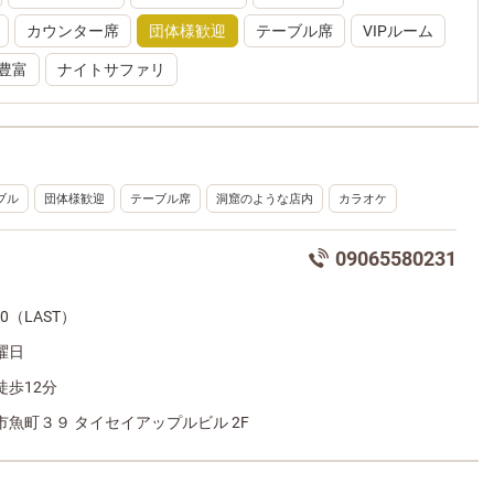
カウンター席
団体様歓迎
テーブル席
VIPルーム
豊富
ナイトサファリ
ブル
団体様歓迎
テーブル席
洞窟のような店内
カラオケ
09065580231
:00（LAST）
曜日
徒歩12分
魚町３９ タイセイアップルビル 2F