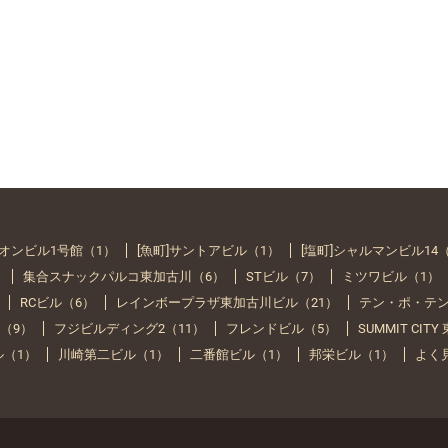
イオンビル1号館（1）
[魚町]サントアビル（1）
[塩町]シャルマンビル14
）
集合スナックパルコ東加古川（6）
STビル（7）
ミツワビル（1）
RCビル（6）
レインボープラザ東加古川ビル（21）
テン・ポ・テン
（9）
フジビルディング2（11）
フレンドビル（5）
SUMMIT CIT
ル（1）
川崎第二ビル（1）
二番館ビル（1）
邦栄ビル（1）
よく