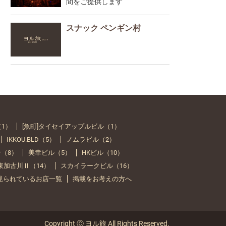
間をご提供します
スナック ペンギン村
（1）
[魚町]タイセイアップルビル（1）
IKKOU.BLD（5）
ノムラビル（2）
（8）
美幸ビル（5）
HKビル（10）
Y 東加古川Ⅱ（14）
スカイラークビル（16）
見られているお店一覧
掲載をお考えの方へ
Copyright Ⓒ ヨル旅 All Rights Reserved.