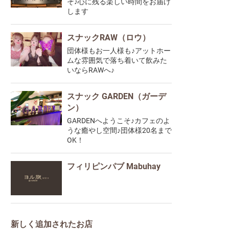
そ♪心に残る楽しい時間をお届け
します
スナックRAW（ロウ）
団体様もお一人様も♪アットホー
ムな雰囲気で落ち着いて飲みた
いならRAWへ♪
スナック GARDEN（ガーデ
ン）
GARDENへようこそ♪カフェのよ
うな癒やし空間♪団体様20名まで
OK！
フィリピンパブ Mabuhay
新しく追加されたお店