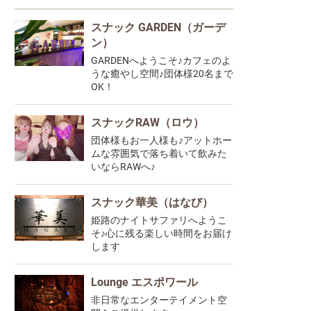
スナック GARDEN（ガーデ
ン）
GARDENへようこそ♪カフェのよ
うな癒やし空間♪団体様20名まで
OK！
スナックRAW（ロウ）
団体様もお一人様も♪アットホー
ムな雰囲気で落ち着いて飲みた
いならRAWへ♪
スナック華美（はなび）
姫路のナイトサファリへようこ
そ♪心に残る楽しい時間をお届け
します
Lounge エスポワール
非日常なエンターテイメント空