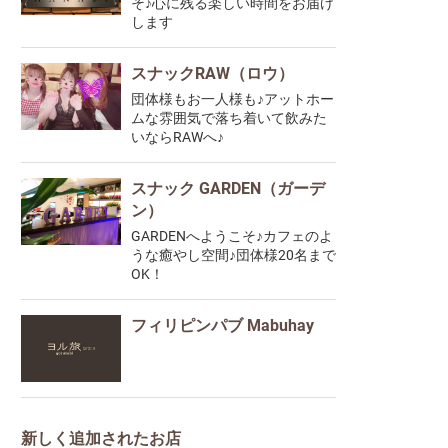
そ♪心に残る楽しい時間をお届け
します
スナックRAW（ロウ）
団体様もお一人様も♪アットホー
ムな雰囲気で落ち着いて飲みた
いならRAWへ♪
スナック GARDEN（ガーデ
ン）
GARDENへようこそ♪カフェのよ
うな癒やし空間♪団体様20名まで
OK！
フィリピンパブ Mabuhay
新しく追加されたお店