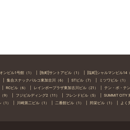
イオンビル1号館（1）
[魚町]サントアビル（1）
[塩町]シャルマンビル14
）
集合スナックパルコ東加古川（6）
STビル（7）
ミツワビル（1）
RCビル（6）
レインボープラザ東加古川ビル（21）
テン・ポ・テン
（9）
フジビルディング2（11）
フレンドビル（5）
SUMMIT CIT
ル（1）
川崎第二ビル（1）
二番館ビル（1）
邦栄ビル（1）
よく