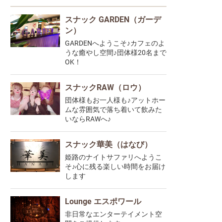
スナック GARDEN（ガーデ
ン）
GARDENへようこそ♪カフェのよ
うな癒やし空間♪団体様20名まで
OK！
スナックRAW（ロウ）
団体様もお一人様も♪アットホー
ムな雰囲気で落ち着いて飲みた
いならRAWへ♪
スナック華美（はなび）
姫路のナイトサファリへようこ
そ♪心に残る楽しい時間をお届け
します
Lounge エスポワール
非日常なエンターテイメント空