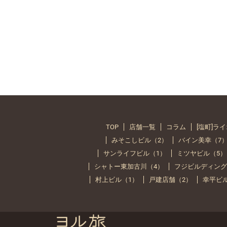
TOP
店舗一覧
コラム
[塩町]ラ
みそこしビル（2）
バイン美幸（7
サンライフビル（1）
ミツヤビル（5）
シャトー東加古川（4）
フジビルディング
村上ビル（1）
戸建店舗（2）
幸平ビ