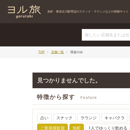
魚町・東加古川駅周辺の
スナック・ラウンジなどの情報サイト
TOP
店舗一覧
現金のみ
見つかりませんでした。
特徴から探す
Feature
占い
スナック
ラウンジ
キャバクラ
ご新規様歓迎
魚町
1人でゆっくり飲める