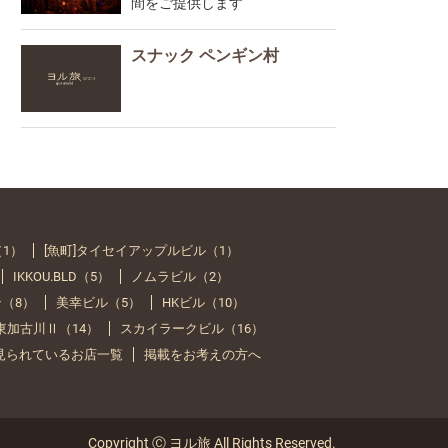
間をご提供します
スナック ペンギン村
（1）
[魚町]タイセイアップルビル（1）
IKKOU.BLD（5）
ノムラビル（2）
（8）
美幸ビル（5）
HKビル（10）
Y 東加古川Ⅱ（14）
スカイラークビル（16）
見られているお店一覧
掲載をお考えの方へ
Copyright Ⓒ ヨル旅 All Rights Reserved.