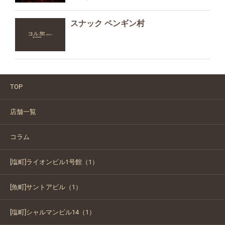
スナック ペンギン村
TOP
店舗一覧
コラム
[塩町]ライオンビル1号館（1）
[魚町]サントアビル（1）
[塩町]シャルマンビル14（1）