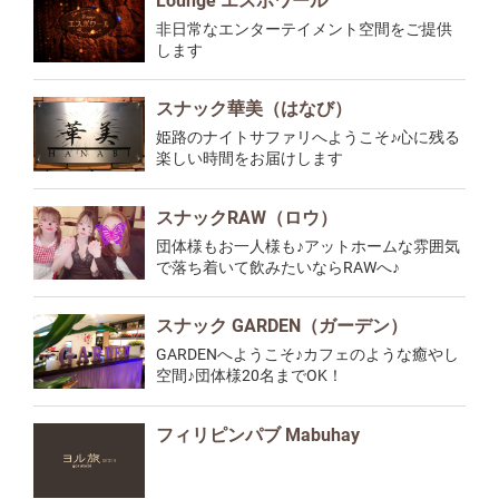
Lounge エスポワール
非日常なエンターテイメント空間をご提供
します
スナック華美（はなび）
姫路のナイトサファリへようこそ♪心に残る
楽しい時間をお届けします
スナックRAW（ロウ）
団体様もお一人様も♪アットホームな雰囲気
で落ち着いて飲みたいならRAWへ♪
スナック GARDEN（ガーデン）
GARDENへようこそ♪カフェのような癒やし
空間♪団体様20名までOK！
フィリピンパブ Mabuhay