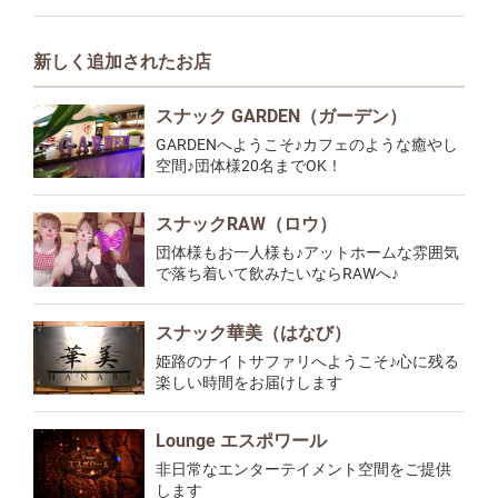
新しく追加されたお店
スナック GARDEN（ガーデン）
GARDENへようこそ♪カフェのような癒やし
空間♪団体様20名までOK！
スナックRAW（ロウ）
団体様もお一人様も♪アットホームな雰囲気
で落ち着いて飲みたいならRAWへ♪
スナック華美（はなび）
姫路のナイトサファリへようこそ♪心に残る
楽しい時間をお届けします
Lounge エスポワール
非日常なエンターテイメント空間をご提供
します