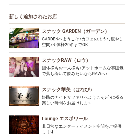
新しく追加されたお店
スナック GARDEN（ガーデン）
GARDENへようこそ♪カフェのような癒やし
空間♪団体様20名までOK！
スナックRAW（ロウ）
団体様もお一人様も♪アットホームな雰囲気
で落ち着いて飲みたいならRAWへ♪
スナック華美（はなび）
姫路のナイトサファリへようこそ♪心に残る
楽しい時間をお届けします
Lounge エスポワール
非日常なエンターテイメント空間をご提供
します