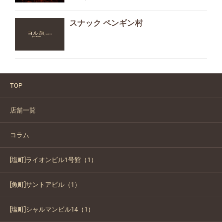
スナック ペンギン村
TOP
店舗一覧
コラム
[塩町]ライオンビル1号館（1）
[魚町]サントアビル（1）
[塩町]シャルマンビル14（1）