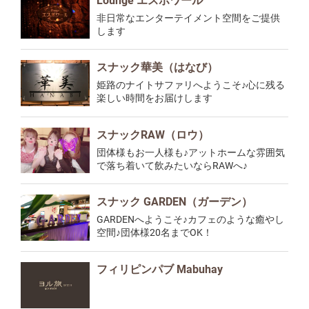
Lounge エスポワール
非日常なエンターテイメント空間をご提供
します
スナック華美（はなび）
姫路のナイトサファリへようこそ♪心に残る
楽しい時間をお届けします
スナックRAW（ロウ）
団体様もお一人様も♪アットホームな雰囲気
で落ち着いて飲みたいならRAWへ♪
スナック GARDEN（ガーデン）
GARDENへようこそ♪カフェのような癒やし
空間♪団体様20名までOK！
フィリピンパブ Mabuhay