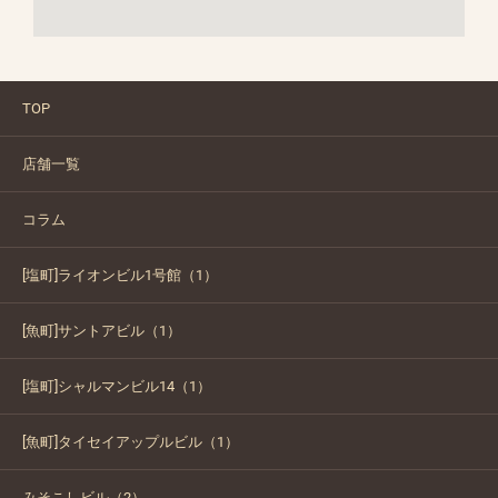
TOP
店舗一覧
コラム
[塩町]ライオンビル1号館（1）
[魚町]サントアビル（1）
[塩町]シャルマンビル14（1）
[魚町]タイセイアップルビル（1）
みそこしビル（2）