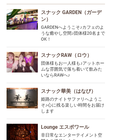
スナック GARDEN（ガーデ
ン）
GARDENへようこそ♪カフェのよ
うな癒やし空間♪団体様20名まで
OK！
スナックRAW（ロウ）
団体様もお一人様も♪アットホー
ムな雰囲気で落ち着いて飲みた
いならRAWへ♪
スナック華美（はなび）
姫路のナイトサファリへようこ
そ♪心に残る楽しい時間をお届け
します
Lounge エスポワール
非日常なエンターテイメント空