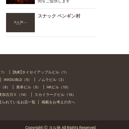
間をご提供します
スナック ペンギン村
（1）
[魚町]タイセイアップルビル（1）
IKKOU.BLD（5）
ノムラビル（2）
（8）
美幸ビル（5）
HKビル（10）
Y 東加古川Ⅱ（14）
スカイラークビル（16）
見られているお店一覧
掲載をお考えの方へ
Copyright Ⓒ ヨル旅 All Rights Reserved.