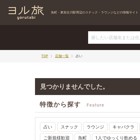
魚町・東加古川駅周辺の
スナック・ラウンジなどの情報サイト
TOP
店舗一覧
占い
見つかりませんでした。
特徴から探す
Feature
占い
スナック
ラウンジ
キャバクラ
ご新規様歓迎
魚町
1人でゆっくり飲める