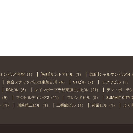
イオンビル1号館（1）
[魚町]サントアビル（1）
[塩町]シャルマンビル14
）
集合スナックパルコ東加古川（6）
STビル（7）
ミツワビル（1）
RCビル（6）
レインボープラザ東加古川ビル（21）
テン・ポ・テン
（9）
フジビルディング2（11）
フレンドビル（5）
SUMMIT CIT
ル（1）
川崎第二ビル（1）
二番館ビル（1）
邦栄ビル（1）
よく