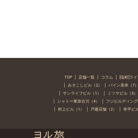
TOP
店舗一覧
コラム
[塩町]ラ
みそこしビル（2）
バイン美幸（7
サンライフビル（1）
ミツヤビル（5）
シャトー東加古川（4）
フジビルディング
村上ビル（1）
戸建店舗（2）
幸平ビ