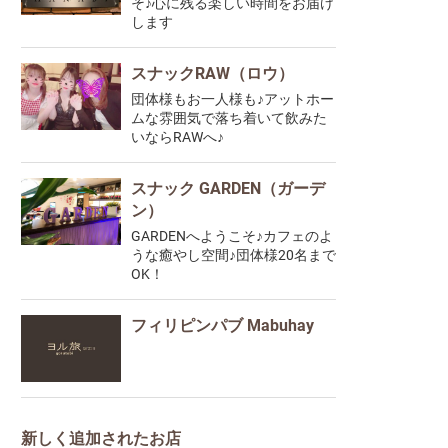
そ♪心に残る楽しい時間をお届け
します
スナックRAW（ロウ）
団体様もお一人様も♪アットホー
ムな雰囲気で落ち着いて飲みた
いならRAWへ♪
スナック GARDEN（ガーデ
ン）
GARDENへようこそ♪カフェのよ
うな癒やし空間♪団体様20名まで
OK！
フィリピンパブ Mabuhay
新しく追加されたお店