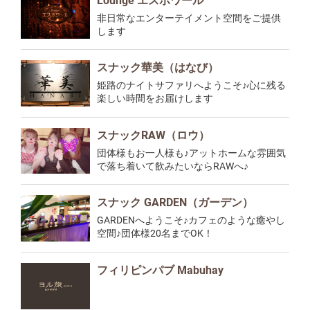
Lounge エスポワール
非日常なエンターテイメント空間をご提供
します
スナック華美（はなび）
姫路のナイトサファリへようこそ♪心に残る
楽しい時間をお届けします
スナックRAW（ロウ）
団体様もお一人様も♪アットホームな雰囲気
で落ち着いて飲みたいならRAWへ♪
スナック GARDEN（ガーデン）
GARDENへようこそ♪カフェのような癒やし
空間♪団体様20名までOK！
フィリピンパブ Mabuhay