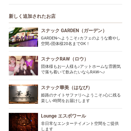
新しく追加されたお店
スナック GARDEN（ガーデン）
GARDENへようこそ♪カフェのような癒やし
空間♪団体様20名までOK！
スナックRAW（ロウ）
団体様もお一人様も♪アットホームな雰囲気
で落ち着いて飲みたいならRAWへ♪
スナック華美（はなび）
姫路のナイトサファリへようこそ♪心に残る
楽しい時間をお届けします
Lounge エスポワール
非日常なエンターテイメント空間をご提供
します