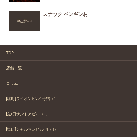
スナック ペンギン村
TOP
店舗一覧
コラム
[塩町]ライオンビル1号館（1）
[魚町]サントアビル（1）
[塩町]シャルマンビル14（1）