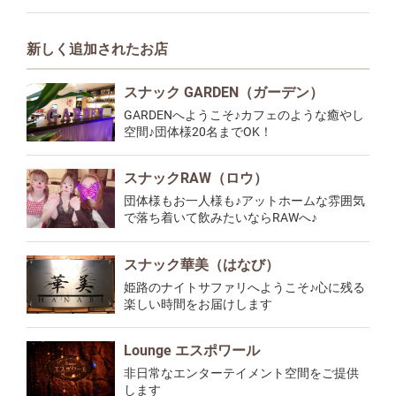
新しく追加されたお店
スナック GARDEN（ガーデン）
GARDENへようこそ♪カフェのような癒やし
空間♪団体様20名までOK！
スナックRAW（ロウ）
団体様もお一人様も♪アットホームな雰囲気
で落ち着いて飲みたいならRAWへ♪
スナック華美（はなび）
姫路のナイトサファリへようこそ♪心に残る
楽しい時間をお届けします
Lounge エスポワール
非日常なエンターテイメント空間をご提供
します