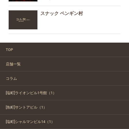
スナック ペンギン村
TOP
店舗一覧
コラム
[塩町]ライオンビル1号館（1）
[魚町]サントアビル（1）
[塩町]シャルマンビル14（1）