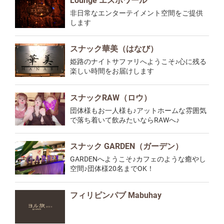
Lounge エスポワール
非日常なエンターテイメント空間をご提供
します
スナック華美（はなび）
姫路のナイトサファリへようこそ♪心に残る
楽しい時間をお届けします
スナックRAW（ロウ）
団体様もお一人様も♪アットホームな雰囲気
で落ち着いて飲みたいならRAWへ♪
スナック GARDEN（ガーデン）
GARDENへようこそ♪カフェのような癒やし
空間♪団体様20名までOK！
フィリピンパブ Mabuhay