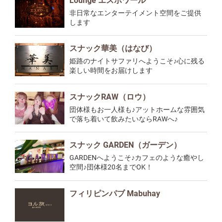
Lounge エスポワール
非日常なエンターテイメント空間をご提供
します
スナック華美（はなび）
姫路のナイトサファリへようこそ♪心に残る
楽しい時間をお届けします
スナックRAW（ロウ）
団体様もお一人様も♪アットホームな雰囲気
で落ち着いて飲みたいならRAWへ♪
スナック GARDEN（ガーデン）
GARDENへようこそ♪カフェのような癒やし
空間♪団体様20名までOK！
フィリピンパブ Mabuhay