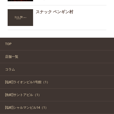
スナック ペンギン村
TOP
店舗一覧
コラム
[塩町]ライオンビル1号館（1）
[魚町]サントアビル（1）
[塩町]シャルマンビル14（1）