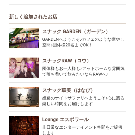
新しく追加されたお店
スナック GARDEN（ガーデン）
GARDENへようこそ♪カフェのような癒やし
空間♪団体様20名までOK！
スナックRAW（ロウ）
団体様もお一人様も♪アットホームな雰囲気
で落ち着いて飲みたいならRAWへ♪
スナック華美（はなび）
姫路のナイトサファリへようこそ♪心に残る
楽しい時間をお届けします
Lounge エスポワール
非日常なエンターテイメント空間をご提供
します