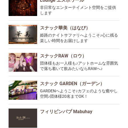
Lounge エスポワール
非日常なエンターテイメント空間をご提供
します
スナック華美（はなび）
姫路のナイトサファリへようこそ♪心に残る
楽しい時間をお届けします
スナックRAW（ロウ）
団体様もお一人様も♪アットホームな雰囲気
で落ち着いて飲みたいならRAWへ♪
スナック GARDEN（ガーデン）
GARDENへようこそ♪カフェのような癒やし
空間♪団体様20名までOK！
フィリピンパブ Mabuhay