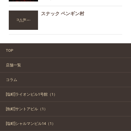
スナック ペンギン村
TOP
店舗一覧
コラム
[塩町]ライオンビル1号館（1）
[魚町]サントアビル（1）
[塩町]シャルマンビル14（1）