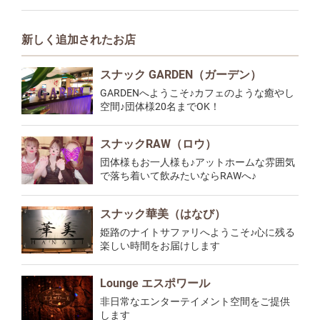
新しく追加されたお店
スナック GARDEN（ガーデン）
GARDENへようこそ♪カフェのような癒やし
空間♪団体様20名までOK！
スナックRAW（ロウ）
団体様もお一人様も♪アットホームな雰囲気
で落ち着いて飲みたいならRAWへ♪
スナック華美（はなび）
姫路のナイトサファリへようこそ♪心に残る
楽しい時間をお届けします
Lounge エスポワール
非日常なエンターテイメント空間をご提供
します