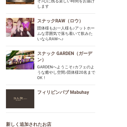
そ♪心に残る楽しい時間をお届け
します
スナックRAW（ロウ）
団体様もお一人様も♪アットホー
ムな雰囲気で落ち着いて飲みた
いならRAWへ♪
スナック GARDEN（ガーデ
ン）
GARDENへようこそ♪カフェのよ
うな癒やし空間♪団体様20名まで
OK！
フィリピンパブ Mabuhay
新しく追加されたお店