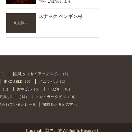
間をご提供します
スナック ペンギン村
（1）
[魚町]タイセイアップルビル（1）
IKKOU.BLD（5）
ノムラビル（2）
（8）
美幸ビル（5）
HKビル（10）
Y 東加古川Ⅱ（14）
スカイラークビル（16）
見られているお店一覧
掲載をお考えの方へ
Copyright Ⓒ ヨル旅 All Rights Reserved.