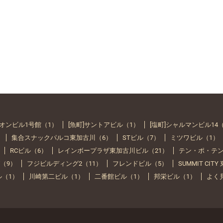
イオンビル1号館（1）
[魚町]サントアビル（1）
[塩町]シャルマンビル14
）
集合スナックパルコ東加古川（6）
STビル（7）
ミツワビル（1）
RCビル（6）
レインボープラザ東加古川ビル（21）
テン・ポ・テン
（9）
フジビルディング2（11）
フレンドビル（5）
SUMMIT CIT
ル（1）
川崎第二ビル（1）
二番館ビル（1）
邦栄ビル（1）
よく