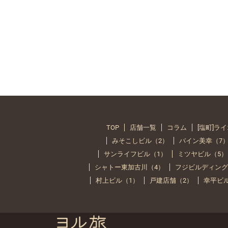
TOP
店舗一覧
コラム
[塩町]ラ
みそこしビル（2）
バイン美幸（7
サンライフビル（1）
ミツヤビル（5）
シャトー東加古川（4）
フジビルディング
村上ビル（1）
戸建店舗（2）
幸平ビ