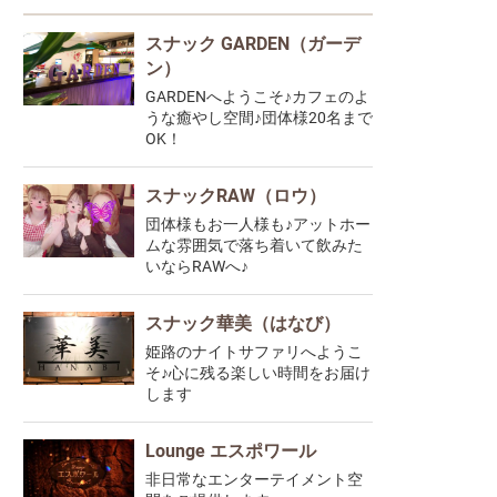
スナック GARDEN（ガーデ
ン）
GARDENへようこそ♪カフェのよ
うな癒やし空間♪団体様20名まで
OK！
スナックRAW（ロウ）
団体様もお一人様も♪アットホー
ムな雰囲気で落ち着いて飲みた
いならRAWへ♪
スナック華美（はなび）
姫路のナイトサファリへようこ
そ♪心に残る楽しい時間をお届け
します
Lounge エスポワール
非日常なエンターテイメント空