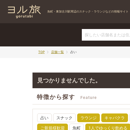
魚町・東加古川駅周辺の
スナック・ラウンジなどの情報サイト
TOP
店舗一覧
占い
見つかりませんでした。
特徴から探す
Feature
占い
スナック
ラウンジ
キャバクラ
ご新規様歓迎
魚町
1人でゆっくり飲める