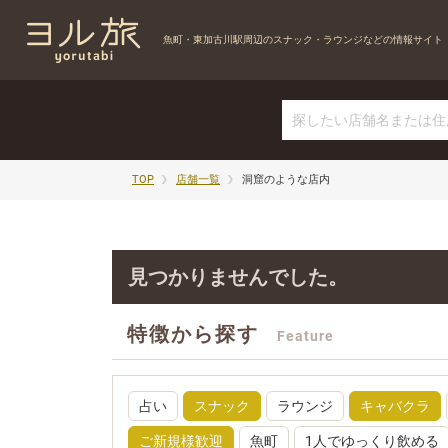
魚町・東加古川駅周辺の
スナック・ラウンジなどの情報サイト
TOP
店舗一覧
洞窟のような店内
見つかりませんでした。
特徴から探す
Feature
占い
スナック
ラウンジ
キャバクラ
ご新規様歓迎
魚町
1人でゆっくり飲める