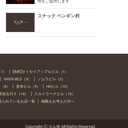
間をご提供します
スナック ペンギン村
（1）
[魚町]タイセイアップルビル（1）
IKKOU.BLD（5）
ノムラビル（2）
（8）
美幸ビル（5）
HKビル（10）
Y 東加古川Ⅱ（14）
スカイラークビル（16）
見られているお店一覧
掲載をお考えの方へ
Copyright Ⓒ ヨル旅 All Rights Reserved.