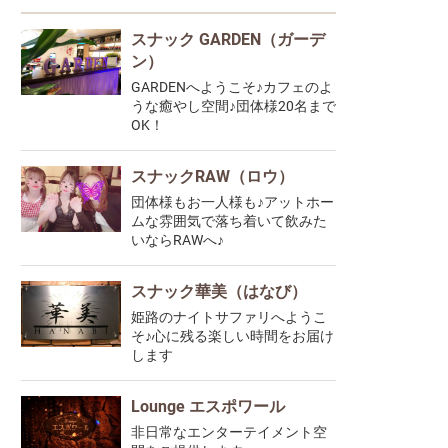
スナック GARDEN（ガーデ
ン）
GARDENへようこそ♪カフェのよ
うな癒やし空間♪団体様20名まで
OK！
スナックRAW（ロウ）
団体様もお一人様も♪アットホー
ムな雰囲気で落ち着いて飲みた
いならRAWへ♪
スナック華美（はなび）
姫路のナイトサファリへようこ
そ♪心に残る楽しい時間をお届け
します
Lounge エスポワール
非日常なエンターテイメント空