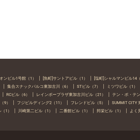
イオンビル1号館（1）
[魚町]サントアビル（1）
[塩町]シャルマンビル14
）
集合スナックパルコ東加古川（6）
STビル（7）
ミツワビル（1）
RCビル（6）
レインボープラザ東加古川ビル（21）
テン・ポ・テン
（9）
フジビルディング2（11）
フレンドビル（5）
SUMMIT CIT
ル（1）
川崎第二ビル（1）
二番館ビル（1）
邦栄ビル（1）
よく