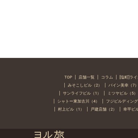
TOP
店舗一覧
コラム
[塩町]ラ
みそこしビル（2）
バイン美幸（7
サンライフビル（1）
ミツヤビル（5）
シャトー東加古川（4）
フジビルディング
村上ビル（1）
戸建店舗（2）
幸平ビ