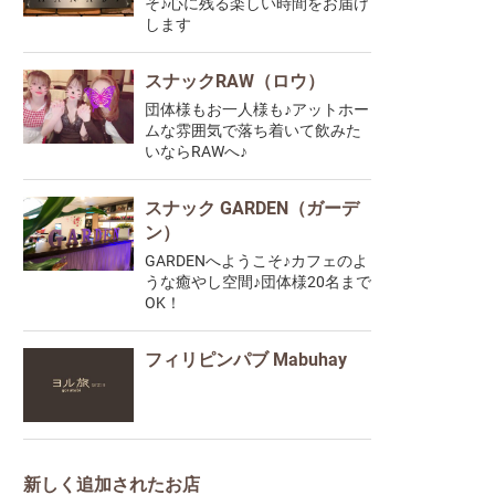
そ♪心に残る楽しい時間をお届け
します
スナックRAW（ロウ）
団体様もお一人様も♪アットホー
ムな雰囲気で落ち着いて飲みた
いならRAWへ♪
スナック GARDEN（ガーデ
ン）
GARDENへようこそ♪カフェのよ
うな癒やし空間♪団体様20名まで
OK！
フィリピンパブ Mabuhay
新しく追加されたお店