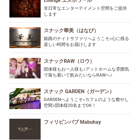
Lounge エスポワール
非日常なエンターテイメント空間をご提供
します
スナック華美（はなび）
姫路のナイトサファリへようこそ♪心に残る
楽しい時間をお届けします
スナックRAW（ロウ）
団体様もお一人様も♪アットホームな雰囲気
で落ち着いて飲みたいならRAWへ♪
スナック GARDEN（ガーデン）
GARDENへようこそ♪カフェのような癒やし
空間♪団体様20名までOK！
フィリピンパブ Mabuhay