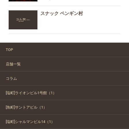
スナック ペンギン村
TOP
店舗一覧
コラム
[塩町]ライオンビル1号館（1）
[魚町]サントアビル（1）
[塩町]シャルマンビル14（1）