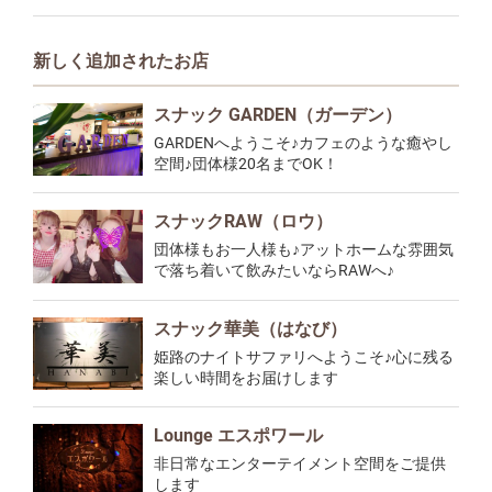
新しく追加されたお店
スナック GARDEN（ガーデン）
GARDENへようこそ♪カフェのような癒やし
空間♪団体様20名までOK！
スナックRAW（ロウ）
団体様もお一人様も♪アットホームな雰囲気
で落ち着いて飲みたいならRAWへ♪
スナック華美（はなび）
姫路のナイトサファリへようこそ♪心に残る
楽しい時間をお届けします
Lounge エスポワール
非日常なエンターテイメント空間をご提供
します